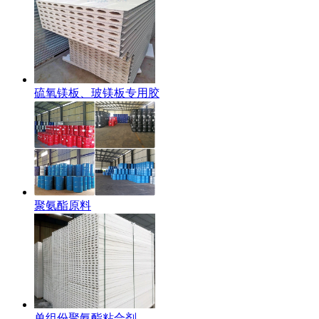
硫氧镁板、玻镁板专用胶
聚氨酯原料
单组份聚氨酯粘合剂