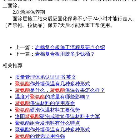
上面涂。
2.8 涂层保养期
面涂层施工结束后应固化保养不少于24小时才能行走人。
（严禁拖、拉物品）保养7天后才能承重正常使用。
上一篇：
岩棉复合板施工流程及要点介绍
下一篇：
岩棉复合板用胶多少钱桶？
相关推荐
质量管理体系认证证书 英文
聚氨酯
作外墙保温有几种多种形式
聚氨酯
是什么，
聚氨酯
保温效果怎么样？
温度对
聚氨酯
的质量有哪些影响？
聚氨酯
保温材料的使用寿命
聚氨酯
硬泡保温材料主要优势
洛阳
聚氨酯
硬泡成建筑保温材料主力军
聚氨酯组合发泡料有什么特点
聚氨酯作外墙保温有几种多种形式
聚氨酯
的管壳适用性强