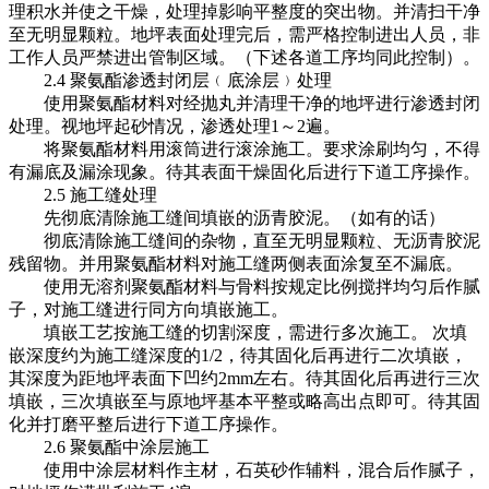
理积水并使之干燥，处理掉影响平整度的突出物。并清扫干净
至无明显颗粒。地坪表面处理完后，需严格控制进出人员，非
工作人员严禁进出管制区域。（下述各道工序均同此控制）。
2.4 聚氨酯渗透封闭层﹙底涂层﹚处理
使用聚氨酯材料对经抛丸并清理干净的地坪进行渗透封闭
处理。视地坪起砂情况，渗透处理1～2遍。
将聚氨酯材料用滚筒进行滚涂施工。要求涂刷均匀，不得
有漏底及漏涂现象。待其表面干燥固化后进行下道工序操作。
2.5 施工缝处理
先彻底清除施工缝间填嵌的沥青胶泥。（如有的话）
彻底清除施工缝间的杂物，直至无明显颗粒、无沥青胶泥
残留物。并用聚氨酯材料对施工缝两侧表面涂复至不漏底。
使用无溶剂聚氨酯材料与骨料按规定比例搅拌均匀后作腻
子，对施工缝进行同方向填嵌施工。
填嵌工艺按施工缝的切割深度，需进行多次施工。
次填
嵌深度约为施工缝深度的1/2，待其固化后再进行二次填嵌，
其深度为距地坪表面下凹约2mm左右。待其固化后再进行三次
填嵌，三次填嵌至与原地坪基本平整或略高出点即可。待其固
化并打磨平整后进行下道工序操作。
2.6 聚氨酯中涂层施工
使用中涂层材料作主材，石英砂作辅料，混合后作腻子，