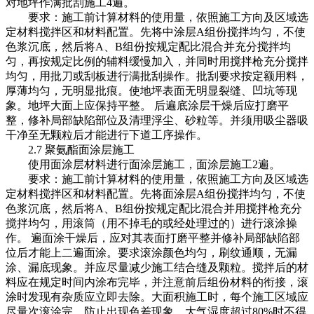
对地坪作满批刮施工4遍。
要求：施工前计算材料的使用量，依照施工方向及区域选
定材料搅拌区和材料配置。先将中涂层A组份搅拌均匀，不使
色浆沉底，然后将A、B组份按规定配比混合并充分搅拌均
匀，再按规定比例的辅料缓慢加入，并同时用搅拌枪充分搅拌
均匀，用批刀或刮板进行满批刮操作。批刮要求按定额用料，
厚薄均匀，无明显批痕。使地坪表面无明显裂缝、凹坑等现
象。地坪大面上应保持平整。
后
遍底涂层干燥后应打磨平
整，修补局部缺陷部位及清理浮尘、砂粒等。并须用吸尘器吸
干净至无颗粒后才能进行下道工序操作。
2.7 聚氨酯面涂层施工
使用面涂层材料进行面涂层施工，面涂层施工2遍。
要求：施工前计算材料的使用量，依照施工方向及区域选
定材料搅拌区和材料配置。先将面涂层A组份搅拌均匀，不使
色浆沉底，然后将A、B组份按规定配比混合并用搅拌枪充分
搅拌均匀，用滚筒（用不掉毛的或经处理过的）进行滚涂操
作。
遍面涂干燥后，应对其表面打磨平整并修补局部缺陷部
位后才能上二遍面涂。要求滚涂颜色均匀，刷纹通顺，无漏
涂、漏底现象。并应尽量减少施工结合缝及颗粒。搅拌后的材
料应在规定时间内涂布完毕，并注意前后组份材料的衔接，滚
涂时发现有杂质应立即去除。大面积施工时，每个施工区域应
尽量次滚涂完，防止出现色差现象。大气湿度超过80%时不得