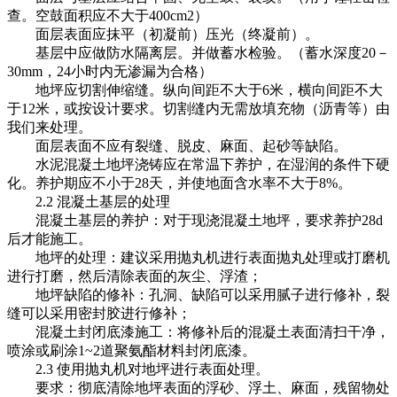
查。空鼓面积应不大于400cm2）
面层表面应抹平（初凝前）压光（终凝前）。
基层中应做防水隔离层。并做蓄水检验。（蓄水深度20－
30mm，24小时内无渗漏为合格）
地坪应切割伸缩缝。纵向间距不大于6米，横向间距不大
于12米，或按设计要求。切割缝内无需放填充物（沥青等）由
我们来处理。
面层表面不应有裂缝、脱皮、麻面、起砂等缺陷。
水泥混凝土地坪浇铸应在常温下养护，在湿润的条件下硬
化。养护期应不小于28天，并使地面含水率不大于8%。
2.2 混凝土基层的处理
混凝土基层的养护：对于现浇混凝土地坪，要求养护28d
后才能施工。
地坪的处理：建议采用抛丸机进行表面抛丸处理或打磨机
进行打磨，然后清除表面的灰尘、浮渣；
地坪缺陷的修补：孔洞、缺陷可以采用腻子进行修补，裂
缝可以采用密封胶进行修补；
混凝土封闭底漆施工：将修补后的混凝土表面清扫干净，
喷涂或刷涂1~2道聚氨酯材料封闭底漆。
2.3 使用抛丸机对地坪进行表面处理。
要求：彻底清除地坪表面的浮砂、浮土、麻面，残留物处