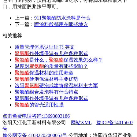
包至门窗内侧，预留老鹰嘴8％泛水，再将滴水线槽嵌入下
口，用抹面胶浆抹平即可。
上一篇：
911聚氨酯防水涂料是什么
下一篇：
喷涂料般都用在哪些地方
相关推荐
质量管理体系认证证书 英文
聚氨酯
作外墙保温有几种多种形式
聚氨酯
是什么，
聚氨酯
保温效果怎么样？
温度对
聚氨酯
的质量有哪些影响？
聚氨酯
保温材料的使用寿命
聚氨酯
硬泡保温材料主要优势
洛阳
聚氨酯
硬泡成建筑保温材料主力军
聚氨酯组合发泡料有什么特点
聚氨酯作外墙保温有几种多种形式
聚氨酯
的管壳适用性强
点击免费电话咨询:13693803186
洛阳天江化工新材料有限公司
网站XML
豫ICP备14015607
号
豫公网安备 41032202000053号
公司地址：洛阳市华阳产业集