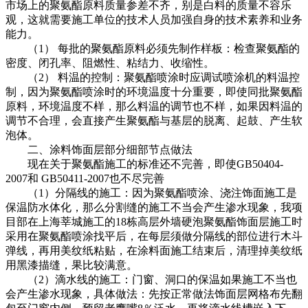
市场上的聚氨酯原料质量参差不齐，别是白料的质量不容乐
观，这就需要施工单位的技术人员加强自身的技术素养和业务
能力。
（1） 每批的聚氨酯原料必须先制作样板：检查聚氨酯的
密度、闭孔率、阻燃性、粘结力、收缩性。
（2） 料温的控制：聚氨酯喷涂时应调试喷涂机的料温控
制，因为聚氨酯喷涂时的环境温度十分重要，即使同批聚氨酯
原料，环境温度不样，那么料温的调节也不样，如果因料温的
调节不合理，会直接产生聚氨酯与基层的脱离、起鼓、产生软
泡体。
二、涂料饰面层部分细部节点做法
现在关于聚氨酯施工的标准还不完善，即使GB50404-
2007和 GB50411-2007也不尽完善
（1）分隔线的施工：因为聚氨酯喷涂、浇注饰面施工是
保温防水体化，那么分割缝的施工不当会产生渗水现象，我项
目部在上海莘城施工的18栋高层外墙硬泡聚氨酯饰面层施工时
采用在聚氨酯喷涂找平后，在每层须做分隔线的部位进行木斗
弹线，再用美纹纸粘贴，在涂料面施工结束后，清理掉美纹纸
用黑漆描缝，果比较满意。
（2）滴水线的施工：门窗、洞口的保温如果施工不当也
会产生渗水现象，具体做法：先按正常做法饰面层网格布先翻