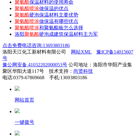
聚氨酯
保温材料的使用寿命
聚氨酯喷涂
做保温的优点
聚氨酯
硬泡保温材料主要优势
聚氨酯喷涂
做保温有哪些优点
聚氨酯喷涂
和聚氨酯板怎么选择
洛阳
聚氨酯
硬泡成建筑保温材料主力军
点击免费电话咨询:13693803186
洛阳天江化工新材料有限公司
网站XML
豫ICP备14015607
号
豫公网安备 41032202000053号
公司地址：洛阳市华阳产业集
聚区华阳大道117号 技术支持：
尚贤科技
电话:0379-67869668 手机:13693803186
网站首页
一键拨号