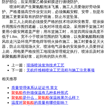
防护部位，应采用聚乙烯保鲜膜进行缠绕防护。
喷涂时易产生聚氨酯泡沫飞溅，施工人员要做好劳动保
护。严格遵循高空作业安法则，必须佩戴安帽、安带，别是吊
篮施工更要采取有的防护措施，防止吊篮坠落。
新工人上岗前必须接受严格的技术培训和安教育。喷涂操
作周围应作围挡遮蔽，以免对环境造成染。采用脚手架施工时
要用小眼安网遮盖严密；用吊篮施工时，吊篮四周应做高度不
低于1.8m、宽不小于喷涂范围的防飞溅物，以免聚氨酯颗粒随
风吹走污染环境严禁电焊等明火操作施工，施工时要备足灭火
器，防止出现现场火灾。喷涂电气设备的安装操作人员要持证
上岗，用电要严格按照工地现场管理规定执行。喷涂后及时涂
刷聚氨酯界面砂浆，起到有的防火作用。
上一篇：
现场喷涂发泡技术工艺
下一篇：
无机纤维棉喷涂工艺流程与施工注意事项
相关推荐
质量管理体系认证证书 英文
聚氨酯
作外墙保温有几种多种形式
聚氨酯
是什么，
聚氨酯
保温效果怎么样？
温度对
聚氨酯
的质量有哪些影响？