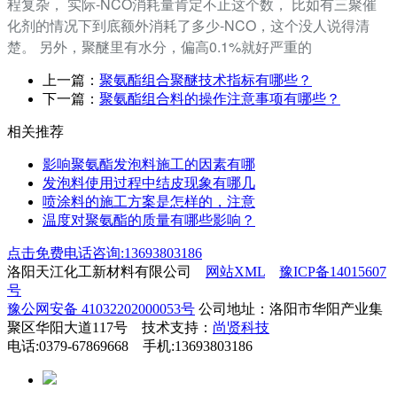
程复杂， 实际-NCO消耗量肯定不止这个数， 比如有三聚催
化剂的情况下到底额外消耗了多少-NCO，这个没人说得清
楚。 另外，聚醚里有水分，偏高0.1%就好严重的
上一篇：
聚氨酯组合聚醚技术指标有哪些？
下一篇：
聚氨酯组合料的操作注意事项有哪些？
相关推荐
影响聚氨酯发泡料施工的因素有哪
发泡料使用过程中结皮现象有哪几
喷涂料的施工方案是怎样的，注意
温度对聚氨酯的质量有哪些影响？
点击免费电话咨询:13693803186
洛阳天江化工新材料有限公司
网站XML
豫ICP备14015607
号
豫公网安备 41032202000053号
公司地址：洛阳市华阳产业集
聚区华阳大道117号 技术支持：
尚贤科技
电话:0379-67869668 手机:13693803186