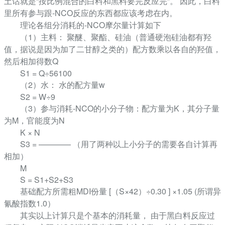
土话就是“按比例混合的白料和黑料要完反应完”。 因此，白料
里所有参与跟-NCO反应的东西都应该考虑在内。
理论各组分消耗的-NCO摩尔量计算如下
（1）主料： 聚醚、聚酯、硅油（普通硬泡硅油都有羟
值，据说是因为加了二甘醇之类的）配方数乘以各自的羟值，
然后相加得数Q
S1 = Q÷56100
（2）水： 水的配方量w
S2 = W÷9
（3）参与消耗-NCO的小分子物：配方量为K，其分子量
为M，官能度为N
K × N
S3 = ———— （用了两种以上小分子的需要各自计算再
相加）
M
S = S1+S2+S3
基础配方所需粗MDI份量 [（S×42）÷0.30 ] ×1.05 (所谓异
氰酸指数1.0）
其实以上计算只是个基本的消耗量， 由于黑白料反应过