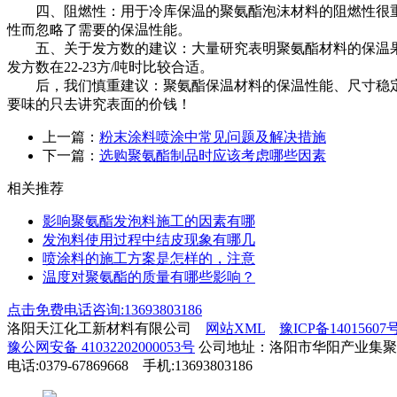
四、阻燃性：用于冷库保温的聚氨酯泡沫材料的阻燃性很重要
性而忽略了需要的保温性能。
五、关于发方数的建议：大量研究表明聚氨酯材料的保温果与
发方数在22-23方/吨时比较合适。
后，我们慎重建议：聚氨酯保温材料的保温性能、尺寸稳定性
要味的只去讲究表面的价钱！
上一篇：
粉末涂料喷涂中常见问题及解决措施
下一篇：
选购聚氨酯制品时应该考虑哪些因素
相关推荐
影响聚氨酯发泡料施工的因素有哪
发泡料使用过程中结皮现象有哪几
喷涂料的施工方案是怎样的，注意
温度对聚氨酯的质量有哪些影响？
点击免费电话咨询:13693803186
洛阳天江化工新材料有限公司
网站XML
豫ICP备14015607
豫公网安备 41032202000053号
公司地址：洛阳市华阳产业集聚
电话:0379-67869668 手机:13693803186