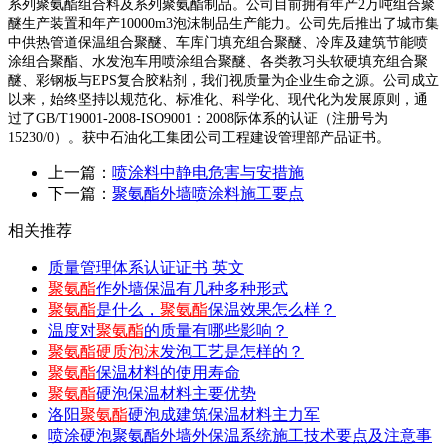
系列聚氨酯组合料及系列聚氨酯制品。公司目前拥有年产2万吨组合聚
醚生产装置和年产10000m3泡沫制品生产能力。公司先后推出了城市集
中供热管道保温组合聚醚、车库门填充组合聚醚、冷库及建筑节能喷
涂组合聚酯、水发泡车用喷涂组合聚醚、各类教习头软硬填充组合聚
醚、彩钢板与EPS复合胶粘剂，我们视质量为企业生命之源。公司成立
以来，始终坚持以规范化、标准化、科学化、现代化为发展原则，通
过了GB/T19001-2008-ISO9001：2008际体系的认证（注册号为
15230/0）。获中石油化工集团公司工程建设管理部产品证书。
上一篇：
喷涂料中静电危害与安措施
下一篇：
聚氨酯外墙喷涂料施工要点
相关推荐
质量管理体系认证证书 英文
聚氨酯
作外墙保温有几种多种形式
聚氨酯
是什么，
聚氨酯
保温效果怎么样？
温度对
聚氨酯
的质量有哪些影响？
聚氨酯硬质泡沫
发泡工艺是怎样的？
聚氨酯
保温材料的使用寿命
聚氨酯
硬泡保温材料主要优势
洛阳
聚氨酯
硬泡成建筑保温材料主力军
喷涂硬泡聚氨酯外墙外保温系统施工技术要点及注意事