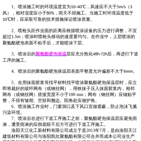
1、喷涂施工时的环境温度宜为
℃，风速应不大于
（
10~40
5m/s
3
风），相对湿度应小于
，雨天不得施工。当施工时环境温度低于
80%
℃时，应采取可靠的技术措施保证喷涂质量。
10
2、喷枪头距作业面的距离应根据喷涂设备的压力进行调整，不宜
超过
；喷涂时喷枪头移动的速度要均匀。在作业中，上层喷涂的
1.5m
聚氨酯硬泡表面不粘手后，才能喷涂下层。
3、喷涂后的
聚氨酯硬泡保温
层应充分熟化
后，再进行下道
48h-72h
工序的施工。
4、喷涂后的聚氨酯硬泡保温层表面平整度允许偏差不大于
。
6mm
5、在用抹面胶浆等找平材料找平喷涂聚氨酯硬泡保温层时，应立
即将裁好的玻纤网布（或钢丝网），用铁抹子压入抹面胶浆内，相邻
网布（或钢丝网）搭接宽度不小于100 mm；网布（钢丝网）应铺贴平
整，不得有皱褶、空鼓和翘边。阳角处应做护角。
6、喷涂施工作业时，门窗洞口及下风口宜做遮蔽，防止泡沫飞溅
污染环境。
7、喷涂后在进行下道工序施工之前，聚氨酯硬泡保温层应避免雨
淋，遭受雨淋的应彻底晾干后方可进行下道工序施工。
洛阳天江化工新材料有限公司成立于是2013年7月，是由洛阳天江
建筑材料有限公司与洛阳凯欣聚氨酯有限公司合并而成本公司业生产