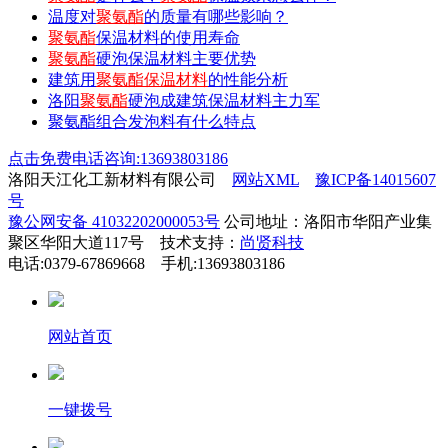
温度对
聚氨酯
的质量有哪些影响？
聚氨酯
保温材料的使用寿命
聚氨酯
硬泡保温材料主要优势
建筑用
聚氨酯保温材料
的性能分析
洛阳
聚氨酯
硬泡成建筑保温材料主力军
聚氨酯组合发泡料有什么特点
点击免费电话咨询:13693803186
洛阳天江化工新材料有限公司
网站XML
豫ICP备14015607
号
豫公网安备 41032202000053号
公司地址：洛阳市华阳产业集
聚区华阳大道117号 技术支持：
尚贤科技
电话:0379-67869668 手机:13693803186
网站首页
一键拨号