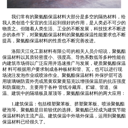
我们常有的聚氨酯保温材料大部分是多空的隔热材料，给
我人类创造个安宜的生活起到很好的作用，是人类必不可少的
物质之。但随着人类生活、工业的不断发展，科技技术不断进
步的条件下，对聚氨酯保温材料的聚氨酯保温性能要求也不断
提高，聚氨酯保温材料的性质也不断完善改进。
洛阳天江化工新材料有限公司的相关人员介绍说，聚氨酯
保温材料以其质轻密度小、强度高、导热系数低等多种性能在
内建筑市场得以广泛应用并迅速推广与发展，硬质聚氨酯保温
材
料可根据用户要求制成各种板材和管、瓦，也可以进行现
场浇注发泡作业或喷涂作业。聚氨酯保温材料
外保护层可选
用玻璃钢防震外壳或黑黄双聚黄茄克以增强保温层的抗压强度
和防腐能力。主要用于各种
管线冷藏库、贮罐、管道、保
温、建筑中的隔墙板及屋顶等，聚氨酯保温材料的两大应用：
1.
建筑保温：包括模塑聚苯板、挤塑聚苯板、喷涂聚氨酯
硬泡等。聚氨酯是目前较优的选择。聚氨酯已经成为建筑节能
保温材料的主流产品。建筑保温中外墙外保温，运用到聚氨酯
保温材料已经很久了。