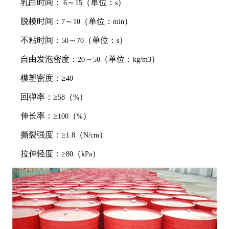
乳白时间：
～
（单位：
）
6
15
s
脱模时间：
～
（单位：
）
7
10
min
不粘时间：
～
（单位：
）
50
70
s
自由发泡密度：
～
（单位：
）
20
50
kg/m3
模塑密度：≥
40
回弹率：≥
（
）
58
%
伸长率：≥
（
）
100
%
撕裂强度：≥
（
）
1.8
N/cm
拉伸轻度：≥
（
）
80
kPa