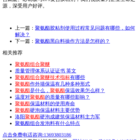
源，深受用户好评。
上一篇：
聚氨酯胶粘剂使用过程常见问题有哪些，如何
解决？
下一篇：
聚氨酯黑白料操作方法是怎样的？
相关推荐
聚氨酯组合聚醚
质量管理体系认证证书 英文
聚氨酯组合聚醚技术指标
有哪些
聚氨酯
作外墙保温有几种多种形式
聚氨酯
是什么，
聚氨酯
保温效果怎么样？
温度对
聚氨酯
的质量有哪些影响？
聚氨酯
保温材料的使用寿命
聚氨酯
硬泡保温材料主要优势
洛阳
聚氨酯
硬泡成建筑保温材料主力军
聚氨酯组合发泡料有什么特点
点击免费电话咨询:13693803186