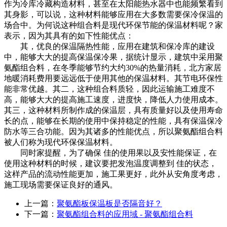
作为冷库冷藏构造材料，甚至在太阳能热水器中也能频繁看到
其身影，可以说，这种材料能够应用在大多数需要保冷保温的
场合中。为何说这种组合料是现代环保节能的保温材料呢？家
表示，因为其具有的如下性能优点：
其，优良的保温隔热性能，应用在建筑和保冷库的建设
中，能够大大的提高保温保冷果，据统计显示，建筑中采用聚
氨酯组合料，在冬季能够节约大约30%的热量消耗，北方家居
地暖消耗费用要远远低于使用其他的保温材料。其节电环保性
能非常优越。其二，这种组合料质轻，因此运输施工难度不
高，能够大大的提高施工速度，进度快，降低人力使用成本。
其三，这种材料所制作成的保温层，具有质量好以及使用寿命
长的点，能够在长期的使用中保持稳定的性能，具有保温保冷
防水等三合功能。因为其诸多的性能优点，所以聚氨酯组合料
被人们称为现代环保保温材料。
同时家提醒，为了确保 佳的使用果以及安性能保证，在
使用这种材料的时候，建议要把发泡温度调整到 佳的状态，
这样产品的流动性能更加，施工果更好，此外从安角度考虑，
施工现场需要保证良好的通风。
上一篇：
聚氨酯板保温板是否隔音好？
下一篇：
聚氨酯组合料的应用域 - 聚氨酯组合料