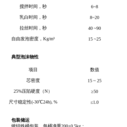
搅拌时间，秒
6~8
乳白时间，秒
8~20
拉丝时间，秒
40 ~90
自由发泡密度，Kg/m³
15 ~25
典型泡沫物性
项目
数值
芯密度
15 ~ 25
25%压陷硬度（N）
≥50
尺寸稳定性(-30℃24h), %
≤1.0
包装储运
镀锌铁桶包装，每桶净重200±0.5kg；